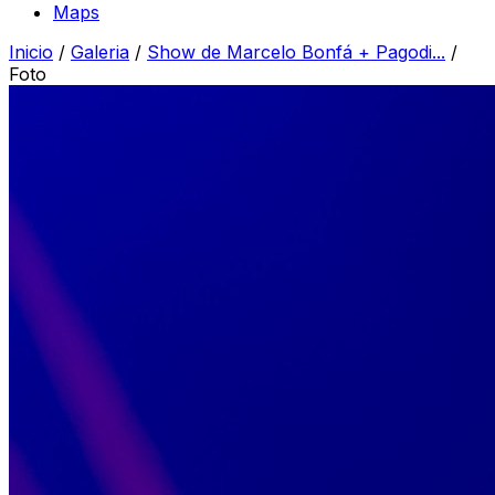
Maps
Inicio
/
Galeria
/
Show de Marcelo Bonfá + Pagodi...
/
Foto