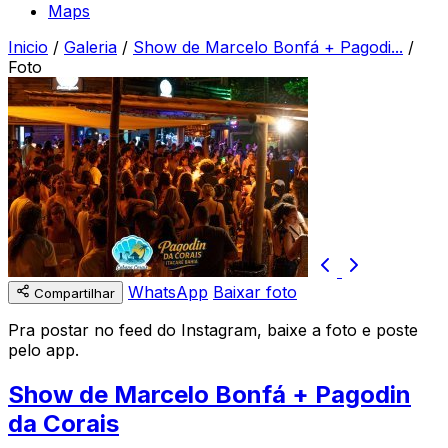
Maps
Inicio
/
Galeria
/
Show de Marcelo Bonfá + Pagodi...
/
Foto
WhatsApp
Baixar foto
Compartilhar
Pra postar no feed do Instagram, baixe a foto e poste
pelo app.
Show de Marcelo Bonfá + Pagodin
da Corais