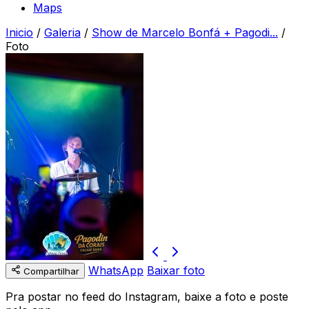
Maps
Inicio
/
Galeria
/
Show de Marcelo Bonfá + Pagodi...
/
Foto
WhatsApp
Baixar foto
Compartilhar
Pra postar no feed do Instagram, baixe a foto e poste