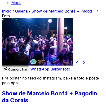
Maps
Inicio
/
Galeria
/
Show de Marcelo Bonfá + Pagodi...
/
Foto
WhatsApp
Baixar foto
Compartilhar
Pra postar no feed do Instagram, baixe a foto e poste
pelo app.
Show de Marcelo Bonfá + Pagodin
da Corais