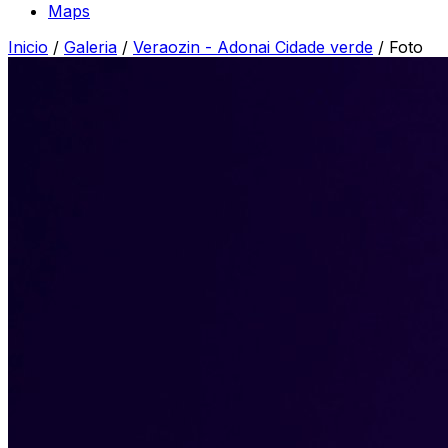
Maps
Inicio
/
Galeria
/
Veraozin - Adonai Cidade verde
/
Foto