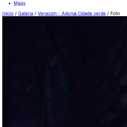
Maps
Inicio
/
Galeria
/
Veraozin - Adonai Cidade verde
/
Foto