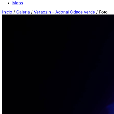
Maps
Inicio
/
Galeria
/
Veraozin - Adonai Cidade verde
/
Foto