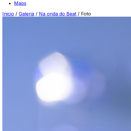
Maps
Inicio
/
Galeria
/
Na onda do Beat
/
Foto