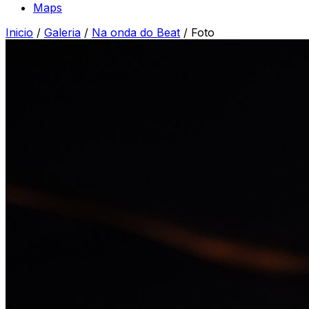
Maps
Inicio
/
Galeria
/
Na onda do Beat
/
Foto