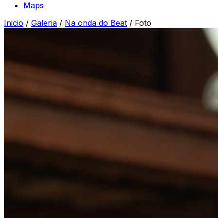
Maps
Inicio
/
Galeria
/
Na onda do Beat
/
Foto