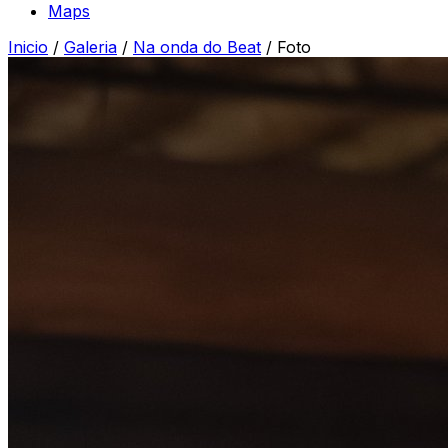
Maps
Inicio
/
Galeria
/
Na onda do Beat
/
Foto