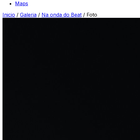
Maps
Inicio
/
Galeria
/
Na onda do Beat
/
Foto