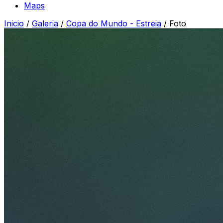
Maps
Inicio
/
Galeria
/
Copa do Mundo - Estreia
/
Foto