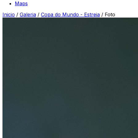
Maps
Inicio
/
Galeria
/
Copa do Mundo - Estreia
/
Foto