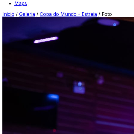
Maps
Inicio
/
Galeria
/
Copa do Mundo - Estreia
/
Foto