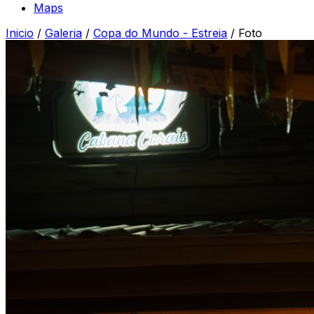
Maps
Inicio
/
Galeria
/
Copa do Mundo - Estreia
/
Foto