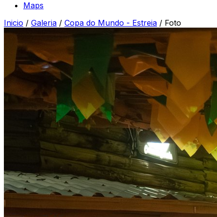
Maps
Inicio
/
Galeria
/
Copa do Mundo - Estreia
/
Foto