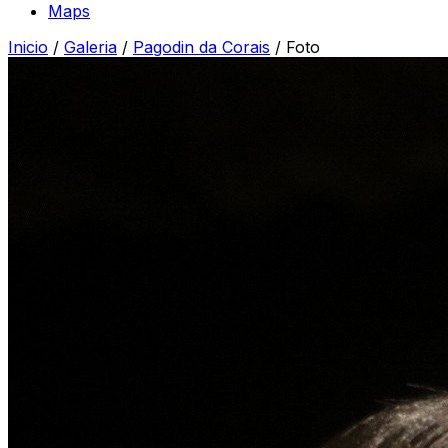
Maps
Inicio
/
Galeria
/
Pagodin da Corais
/
Foto