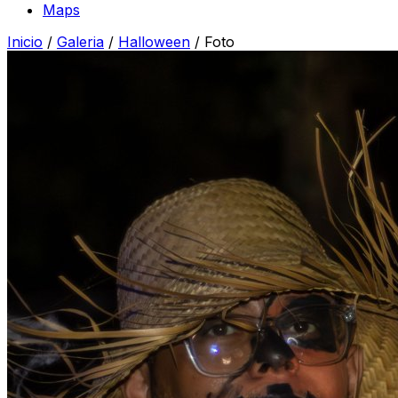
Maps
Inicio
/
Galeria
/
Halloween
/
Foto