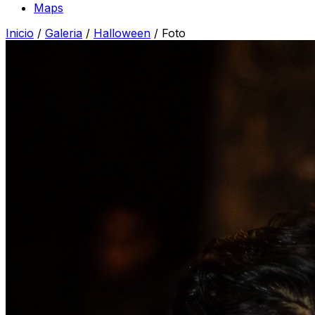
Maps
Inicio
/
Galeria
/
Halloween
/
Foto