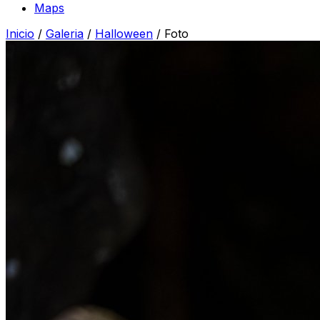
Maps
Inicio
/
Galeria
/
Halloween
/
Foto