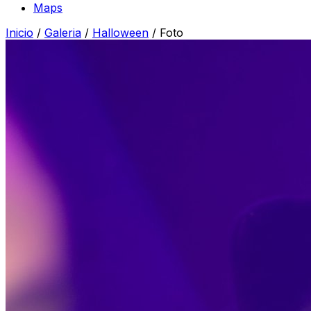
Maps
Inicio
/
Galeria
/
Halloween
/
Foto