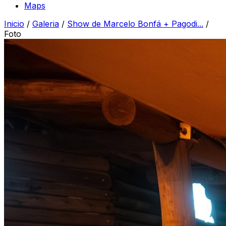
Maps
Inicio
/
Galeria
/
Show de Marcelo Bonfá + Pagodi...
/
Foto