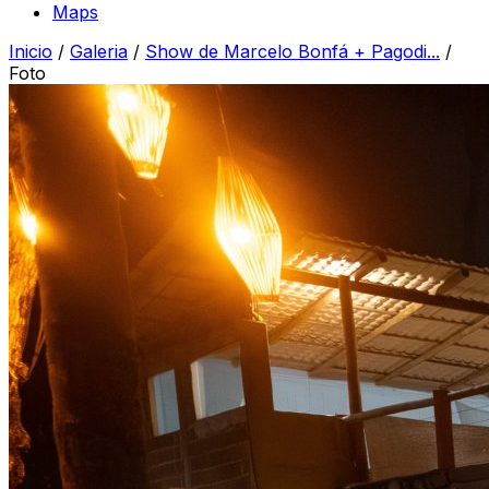
Maps
Inicio
/
Galeria
/
Show de Marcelo Bonfá + Pagodi...
/
Foto