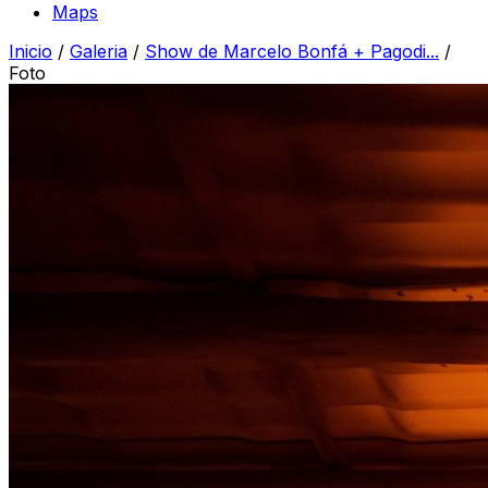
Maps
Inicio
/
Galeria
/
Show de Marcelo Bonfá + Pagodi...
/
Foto