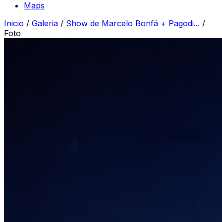
Maps
Inicio
/
Galeria
/
Show de Marcelo Bonfá + Pagodi...
/
Foto