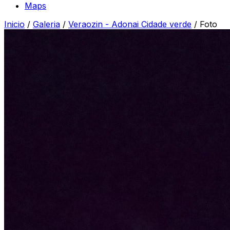
Maps
Inicio
/
Galeria
/
Veraozin - Adonai Cidade verde
/
Foto