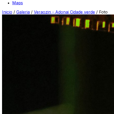
Maps
Inicio
/
Galeria
/
Veraozin - Adonai Cidade verde
/
Foto