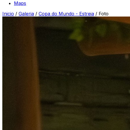
Maps
Inicio
/
Galeria
/
Copa do Mundo - Estreia
/
Foto