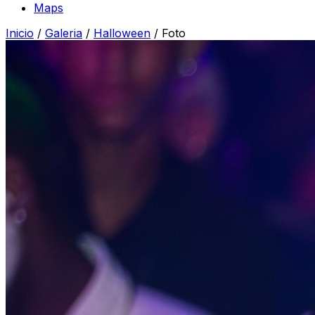
Maps
Inicio
/
Galeria
/
Halloween
/
Foto