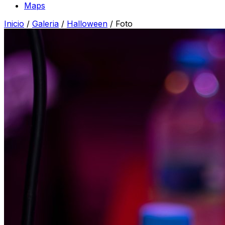
Maps
Inicio
/
Galeria
/
Halloween
/
Foto