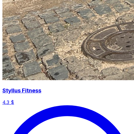
Styllus Fitness
4.3
$