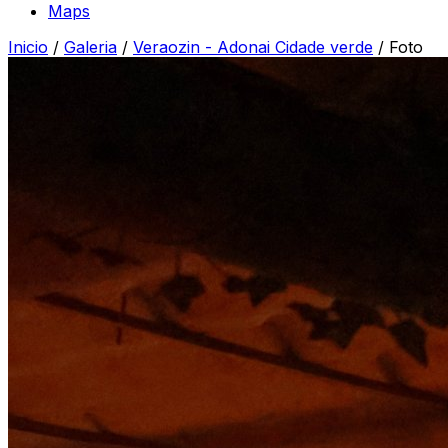
Maps
Inicio
/
Galeria
/
Veraozin - Adonai Cidade verde
/
Foto